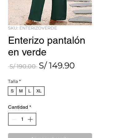
SKU: ENTERIZOVERDE
Enterizo pantalón
en verde
S/ 149.90
Precio de oferta
Precio
 S/ 190.00 
Talla
*
S
M
L
XL
Cantidad
*