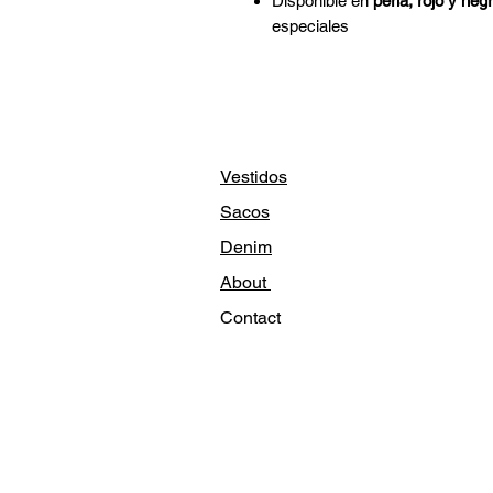
Disponible en
perla, rojo y neg
especiales
Vestidos
Sacos
Denim
About
Contact