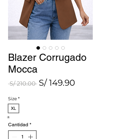
Blazer Corrugado
Mocca
S/ 149.90
Precio
Precio
 S/ 210.00 
de
Size
*
oferta
XL
Cantidad
*