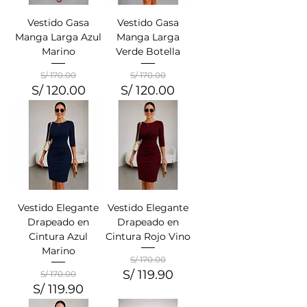
Vestido Gasa
Vestido Gasa
Manga Larga Azul
Manga Larga
Marino
Verde Botella
S/ 170.00
S/ 170.00
S/ 120.00
S/ 120.00
Precio
Precio de oferta
Precio
Precio de oferta
Vestido Elegante
Vestido Elegante
Drapeado en
Drapeado en
Cintura Azul
Cintura Rojo Vino
Marino
S/ 170.00
S/ 119.90
S/ 170.00
Precio
Precio de oferta
S/ 119.90
Precio
Precio de oferta