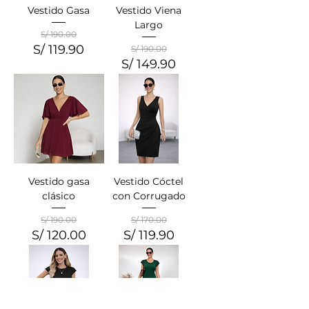
Vestido Gasa
Vestido Viena
Largo
S/ 190.00
S/ 119.90
Precio
Precio de oferta
S/ 190.00
S/ 149.90
Precio
Precio de oferta
Vestido gasa
Vestido Cóctel
clásico
con Corrugado
S/ 190.00
S/ 170.00
S/ 120.00
S/ 119.90
Precio
Precio de oferta
Precio
Precio de oferta