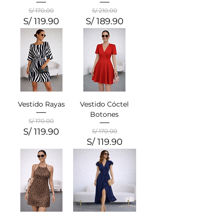
S/ 170.00
S/ 210.00
S/ 119.90
S/ 189.90
Precio
Precio de oferta
Precio
Precio de oferta
Vestido Rayas
Vestido Cóctel
Botones
S/ 170.00
S/ 119.90
Precio
Precio de oferta
S/ 170.00
S/ 119.90
Precio
Precio de oferta