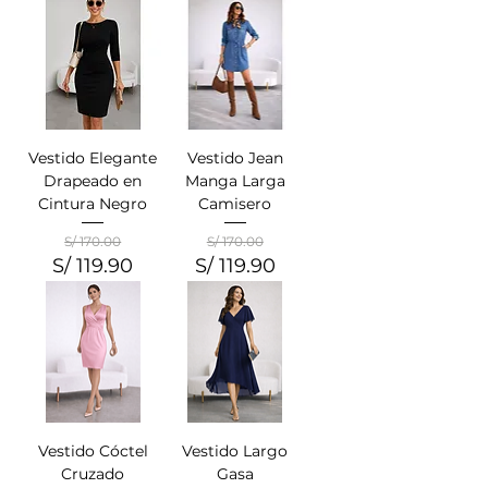
Vestido Elegante
Vestido Jean
Drapeado en
Manga Larga
Cintura Negro
Camisero
S/ 170.00
S/ 170.00
S/ 119.90
S/ 119.90
Precio
Precio de oferta
Precio
Precio de oferta
Vestido Cóctel
Vestido Largo
Cruzado
Gasa