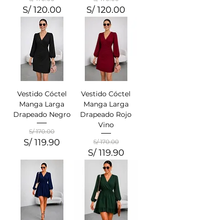
S/ 120.00
S/ 120.00
Precio
Precio de oferta
Precio
Precio de oferta
Vestido Cóctel
Vestido Cóctel
Manga Larga
Manga Larga
Drapeado Negro
Drapeado Rojo
Vino
S/ 170.00
S/ 119.90
Precio
Precio de oferta
S/ 170.00
S/ 119.90
Precio
Precio de oferta