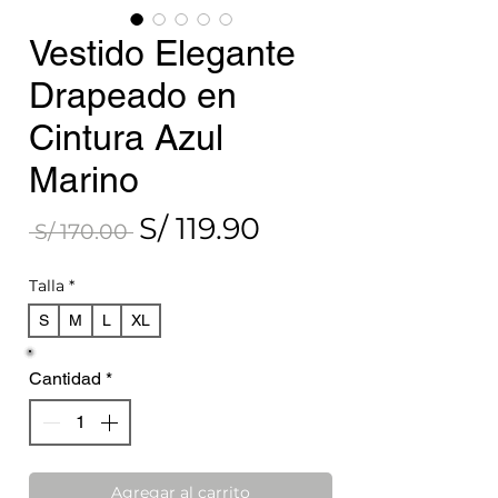
Vestido Elegante
Drapeado en
Cintura Azul
Marino
S/ 119.90
Precio
Precio
 S/ 170.00 
de
Talla
*
oferta
S
M
L
XL
Cantidad
*
Agregar al carrito