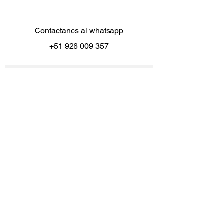
Contactanos al whatsapp
+51 926 009 357
Enter your email here
*
Yes, subscribe me to your 
newsletter.
*
Subscribe Now
Vestidos
Politicas de cambio